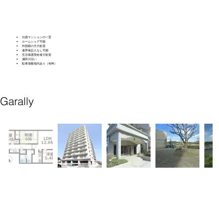
分譲マンションの一室
ルームシェア可能
外国籍の方大歓迎
連帯保証人なし可能
生活保護受給者大歓迎
瀬田川沿い​
駐車場敷地内あり
（有料）
Garally