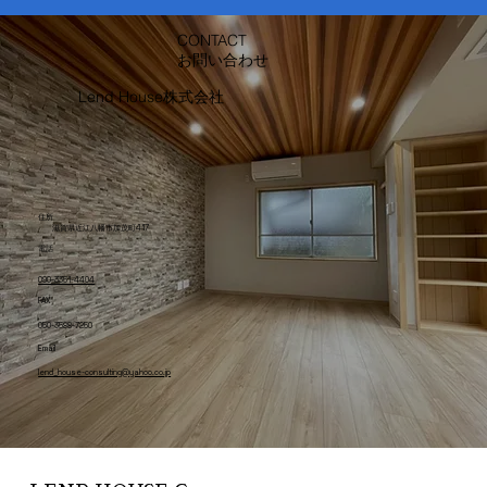
CONTACT
​お問い合わせ
Lend House株式会社
​住所
​滋賀県近江八幡市加茂町417
​電話
090-3351-4404
FAX
050-3588-7250
Email
lend_house-consulting@yahoo.co.jp