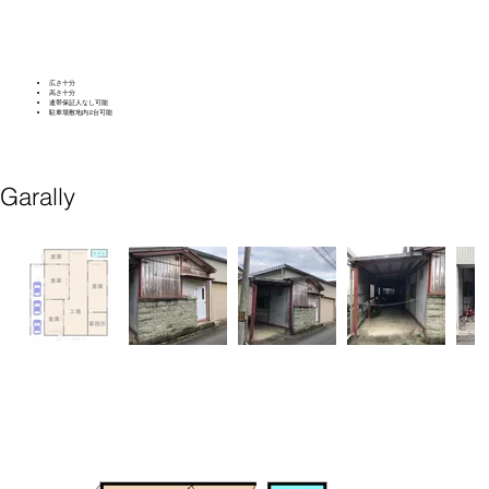
広さ十分
高さ十分
連帯保証人なし可能
​駐車場敷地内2台可能
Garally