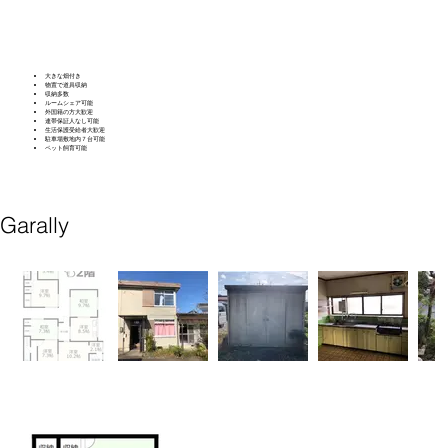
大きな畑付き
​物置で道具収納
収納多数
ルームシェア可能
外国籍の方大歓迎
連帯保証人なし可能
生活保護受給者大歓迎
駐車場敷地内７台可能
​ペット飼育可能
Garally