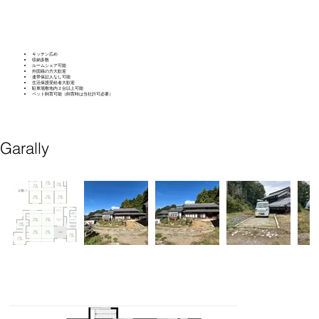
キッチン広め
収納多数
ルームシェア可能
外国籍の方大歓迎
連帯保証人なし可能
生活保護受給者大歓迎
駐車場敷地内２台以上可能
​ペット飼育可能
​（飼育時は当社許可必要）
Garally